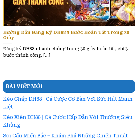
tiên.
Ưu điểm của chuyên mục so với nền
tảng khác
Hướng Dẫn Đăng Ký DH88 3 Bước Hoàn Tất Trong 30
Việc cung cấp hướng dẫn là điều cần thiết ở tất cả
Giây
nền tảng game trực tuyến. Tuy nhiên, không phải
Đăng ký DH88 nhanh chóng trong 30 giây hoàn tất, chỉ 3
nhà cái nào cũng có quy trình đầy đủ, chi tiết, bám
bước thành công. [...]
sát giao diện như DH88. Những điểm mạnh của
chuyên mục như:
Dữ liệu chính xác, kiểm soát nội dung chặt chẽ
BÀI VIẾT MỚI
trước khi đăng tải. Bộ phận chuyên trách có am
hiểu về hệ thống, đảm bảo cung cấp thông tin phù
Kèo Chấp DH88 | Cá Cược Cơ Bản Với Sức Hút Mãnh
hợp, đúng thực tế.
Liệt
Cập nhật
hướng dẫn DH88
theo giao diện hiện tại
Kèo Xiên DH88 | Cá Cược Hấp Dẫn Với Thưởng Siêu
đang áp dụng tại sân chơi.
Khủng
Nội dung trình bày ngắn gọn, dễ hiểu, ngôn ngữ
Soi Cầu Miền Bắc – Khám Phá Những Chiến Thuật