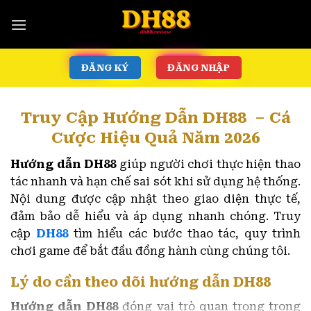
ĐĂNG KÝ
ĐĂNG NHẬP
Truy Cập Hướng Dẫn DH88 – Cá
Cược Hiệu Quả Năm 2026
Hướng dẫn DH88
giúp người chơi thực hiện thao
tác nhanh và hạn chế sai sót khi sử dụng hệ thống.
Nội dung được cập nhật theo giao diện thực tế,
đảm bảo dễ hiểu và áp dụng nhanh chóng. Truy
cập
DH88
tìm hiểu các bước thao tác, quy trình
chơi game để bắt đầu đồng hành cùng chúng tôi.
Lý do cần theo dõi hướng dẫn DH88
Hướng dẫn DH88
đóng vai trò quan trọng trong