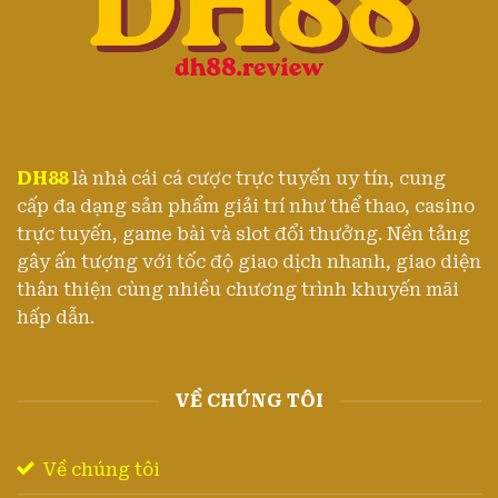
Thực hiện theo hướng dẫn đầy đủ để trải nghiệm
Thường xuyên update thông tin mới bằng cách
truy cập bài viết
hướng dẫn DH88
khi thấy giao
diện thay đổi hay thông báo từ nhà phát hành.
DH88
là nhà cái cá cược trực tuyến uy tín, cung
cấp đa dạng sản phẩm giải trí như thể thao, casino
Thực hiện đúng theo từng bước hệ thống cung
trực tuyến, game bài và slot đổi thưởng. Nền tảng
cấp để không bị gián đoạn trải nghiệm.
gây ấn tượng với tốc độ giao dịch nhanh, giao diện
Liên hệ với bộ phận chăm sóc khách hàng nếu
thân thiện cùng nhiều chương trình khuyến mãi
thấy có sự sai khác thông tin. Chúng tôi luôn ghi
hấp dẫn.
nhận mọi ý kiến đóng góp để dịch vụ hoàn thiện
nhất. Bài viết
hướng dẫn DH88
đã luôn được kiểm
soát trước khi đăng tải. Tuy nhiên, không thể
VỀ CHÚNG TÔI
tránh được việc chưa kịp update nội dung.
Trong quá trình sử dụng, nhà phát hành không
Về chúng tôi
chịu trách nhiệm với những nội dung bạn click