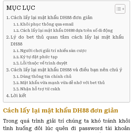
MỤC LỤC
Cách lấy lại mật khẩu DH88 đơn giản
Khôi phục thông qua email
Cách lấy lại mật khẩu DH88 dựa trên số di động
Lý do bet thủ quan tâm cách lấy lại mật khẩu
DH88
Người chơi giải trí nhiều sàn cược
Ký tự đặt phức tạp
Lỗi thuộc về trình duyệt
Cách lấy lại mật khẩu DH88 và điều bạn nên chú ý
Dùng thông tin chính chủ
Mật khẩu vừa mạnh vừa dễ nhớ với bet thủ
Nhận hỗ trợ từ cskh
Lời kết
Cách lấy lại mật khẩu DH88 đơn giản
Trong quá trình giải trí chúng ta khó tránh khỏi
tình huống đôi lúc quên đi password tài khoản