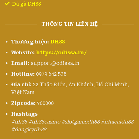
Đá gà DH88
THÔNG TIN LIÊN HỆ
Thương hiệu:
DH88
Website:
https://odissa.in/
Email:
support@odissa.in
Hotline:
0979 642 538
Địa chỉ:
22 Thảo Điền, An Khánh, Hồ Chí Minh,
Việt Nam
Zipcode:
700000
Hashtags
#dh88 #dh88casino #slotgamedh88 #nhacaidh88
#dangkydh88