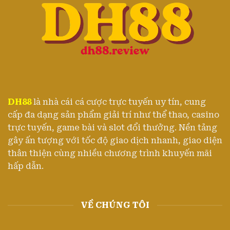
DH88
là nhà cái cá cược trực tuyến uy tín, cung
cấp đa dạng sản phẩm giải trí như thể thao, casino
trực tuyến, game bài và slot đổi thưởng. Nền tảng
gây ấn tượng với tốc độ giao dịch nhanh, giao diện
thân thiện cùng nhiều chương trình khuyến mãi
hấp dẫn.
VỀ CHÚNG TÔI