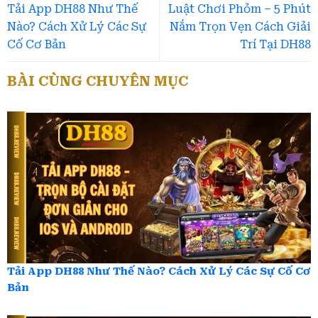
Tải App DH88 Như Thế
Luật Chơi Phỏm – 5 Phút
Nào? Cách Xử Lý Các Sự
Nắm Trọn Vẹn Cách Giải
Cố Cơ Bản
Trí Tại DH88
BÀI CÙNG CHUYÊN MỤC
Tải App DH88 Như Thế Nào? Cách Xử Lý Các Sự Cố Cơ
Bản