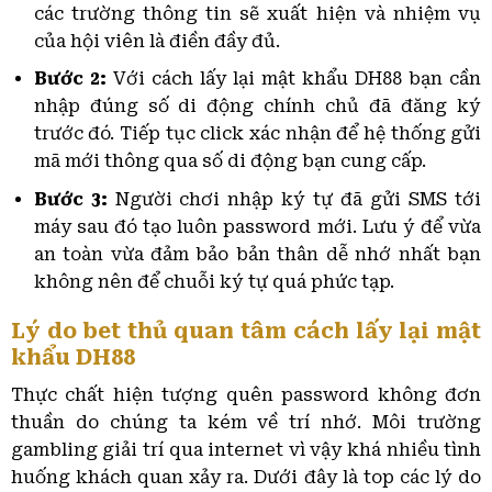
các trường thông tin sẽ xuất hiện và nhiệm vụ
của hội viên là điền đầy đủ.
Bước 2:
Với cách lấy lại mật khẩu DH88 bạn cần
nhập đúng số di động chính chủ đã đăng ký
trước đó. Tiếp tục click xác nhận để hệ thống gửi
mã mới thông qua số di động bạn cung cấp.
Bước 3:
Người chơi nhập ký tự đã gửi SMS tới
máy sau đó tạo luôn password mới. Lưu ý để vừa
an toàn vừa đảm bảo bản thân dễ nhớ nhất bạn
không nên để chuỗi ký tự quá phức tạp.
Lý do bet thủ quan tâm cách lấy lại mật
khẩu DH88
Thực chất hiện tượng quên password không đơn
thuần do chúng ta kém về trí nhớ. Môi trường
gambling giải trí qua internet vì vậy khá nhiều tình
huống khách quan xảy ra. Dưới đây là top các lý do