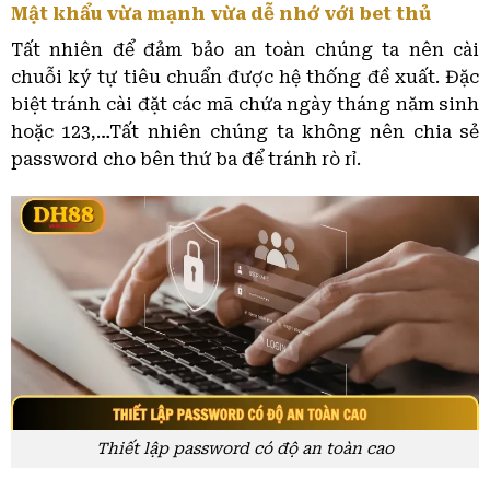
Mật khẩu vừa mạnh vừa dễ nhớ với bet thủ
Tất nhiên để đảm bảo an toàn chúng ta nên cài
chuỗi ký tự tiêu chuẩn được hệ thống đề xuất. Đặc
biệt tránh cài đặt các mã chứa ngày tháng năm sinh
hoặc 123,…Tất nhiên chúng ta không nên chia sẻ
password cho bên thứ ba để tránh rò rỉ.
Thiết lập password có độ an toàn cao