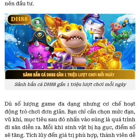
nên đầu tư.
Sảnh bắn cá DH88 gần 1 triệu lượt chơi mỗi ngày
Dù số lượng game đa dạng nhưng cơ chế hoạt
động trò chơi đơn giản. Bạn chỉ cần chọn mức đạn,
vũ khí, mục tiêu sau đó nhấn vào súng là quá trình
đi săn diễn ra. Mỗi khi sinh vật bị hạ gục, điểm số
sẽ tăng. Tích lũy đến giá trị phù hợp, thành viên dễ