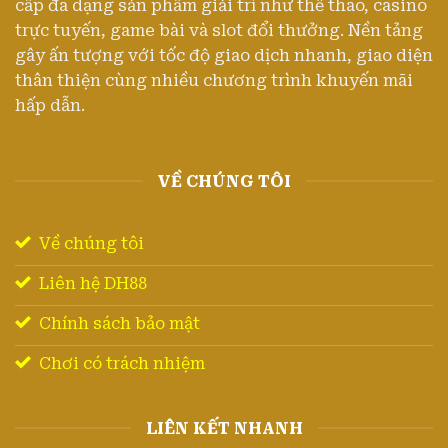
cấp đa dạng sản phẩm giải trí như thể thao, casino
trực tuyến, game bài và slot đổi thưởng. Nền tảng
gây ấn tượng với tốc độ giao dịch nhanh, giao diện
thân thiện cùng nhiều chương trình khuyến mãi
hấp dẫn.
VỀ CHÚNG TÔI
Về chúng tôi
Liên hệ DH88
Chính sách bảo mật
Chơi có trách nhiệm
LIÊN KẾT NHANH