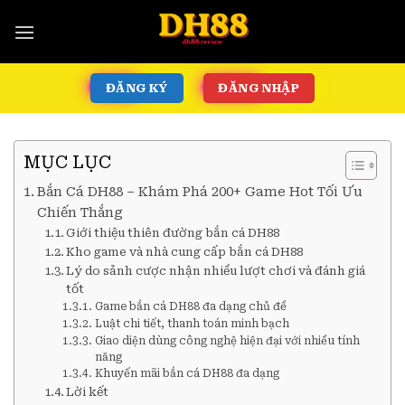
ĐĂNG KÝ
ĐĂNG NHẬP
MỤC LỤC
Bắn Cá DH88 – Khám Phá 200+ Game Hot Tối Ưu
Chiến Thắng
Giới thiệu thiên đường bắn cá DH88
Kho game và nhà cung cấp bắn cá DH88
Lý do sảnh cược nhận nhiều lượt chơi và đánh giá
tốt
Game bắn cá DH88 đa dạng chủ đề
Luật chi tiết, thanh toán minh bạch
Giao diện dùng công nghệ hiện đại với nhiều tính
năng
Khuyến mãi bắn cá DH88 đa dạng
Lời kết