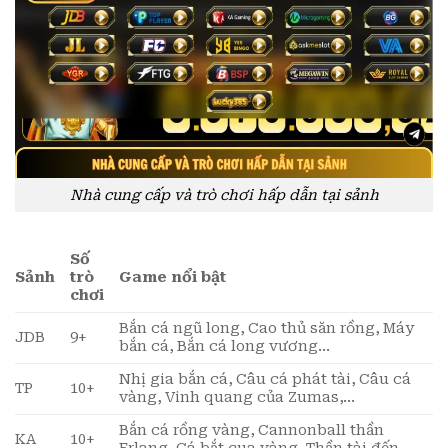
Nhà cung cấp và trò chơi hấp dẫn tại sảnh
Số
Sảnh
trò
Game nổi bật
chơi
Bắn cá ngũ long, Cao thủ săn rồng, Máy
JDB
9+
bắn cá, Bắn cá long vương…
Nhị gia bắn cá, Câu cá phát tài, Câu cá
TP
10+
vàng, Vinh quang của Zumas,…
Bắn cá rồng vàng, Cannonball thần
KA
10+