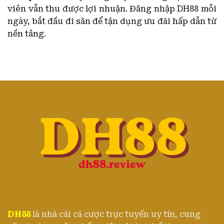
viên vẫn thu được lợi nhuận. Đăng nhập DH88 mỗi
ngày, bắt đầu đi săn để tận dụng ưu đãi hấp dẫn từ
nền tảng.
DH88
là nhà cái cá cược trực tuyến uy tín, cung