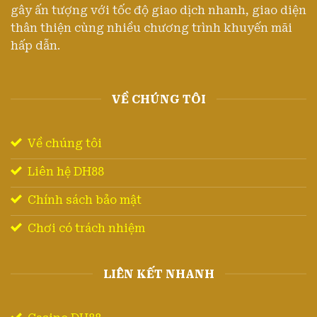
gây ấn tượng với tốc độ giao dịch nhanh, giao diện
thân thiện cùng nhiều chương trình khuyến mãi
hấp dẫn.
VỀ CHÚNG TÔI
Về chúng tôi
Liên hệ DH88
Chính sách bảo mật
Chơi có trách nhiệm
LIÊN KẾT NHANH