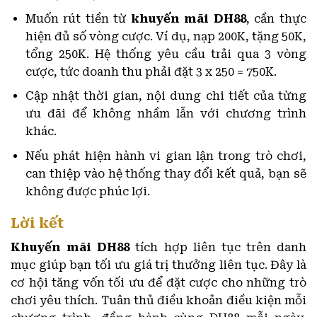
Muốn rút tiền từ
khuyến mãi DH88
, cần thực
hiện đủ số vòng cược. Ví dụ, nạp 200K, tặng 50K,
tổng 250K. Hệ thống yêu cầu trải qua 3 vòng
cược, tức doanh thu phải đặt 3 x 250 = 750K.
Cập nhật thời gian, nội dung chi tiết của từng
ưu đãi để không nhầm lẫn với chương trình
khác.
Nếu phát hiện hành vi gian lận trong trò chơi,
can thiệp vào hệ thống thay đổi kết quả, bạn sẽ
không được phúc lợi.
Lời kết
Khuyến mãi DH88
tích hợp liên tục trên danh
mục giúp bạn tối ưu giá trị thưởng liên tục. Đây là
cơ hội tăng vốn tối ưu để đặt cược cho những trò
chơi yêu thích. Tuân thủ điều khoản điều kiện mỗi