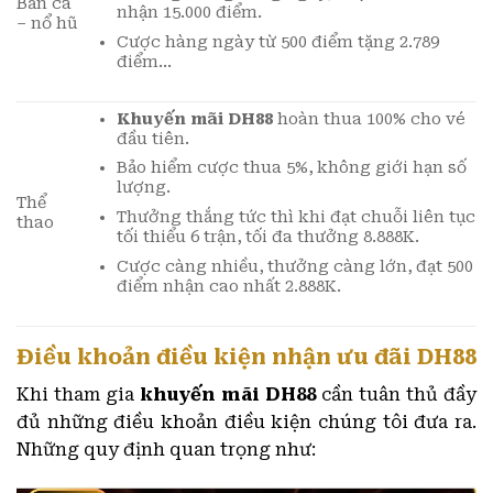
Bắn cá
nhận 15.000 điểm.
– nổ hũ
Cược hàng ngày từ 500 điểm tặng 2.789
điểm…
Khuyến mãi DH88
hoàn thua 100% cho vé
đầu tiên.
Bảo hiểm cược thua 5%, không giới hạn số
lượng.
Thể
Thưởng thắng tức thì khi đạt chuỗi liên tục
thao
tối thiểu 6 trận, tối đa thưởng 8.888K.
Cược càng nhiều, thưởng càng lớn, đạt 500
điểm nhận cao nhất 2.888K.
Điều khoản điều kiện nhận ưu đãi DH88
Khi tham gia
khuyến mãi DH88
cần tuân thủ đầy
đủ những điều khoản điều kiện chúng tôi đưa ra.
Những quy định quan trọng như: