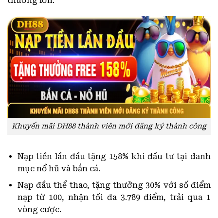
thưởng lớn:
Khuyến mãi DH88 thành viên mới đăng ký thành công
Nạp tiền lần đầu tặng 158% khi đầu tư tại danh
mục nổ hũ và bắn cá.
Nạp đầu thể thao, tặng thưởng 30% với số điểm
nạp từ 100, nhận tối đa 3.789 điểm, trải qua 1
vòng cược.