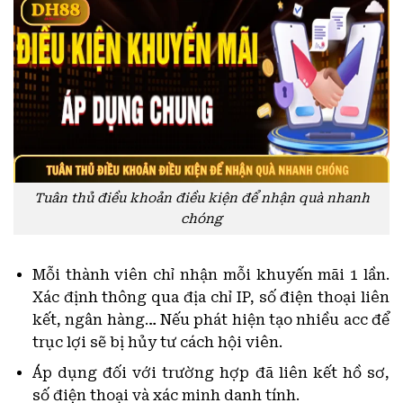
Tuân thủ điều khoản điều kiện để nhận quà nhanh
chóng
Mỗi thành viên chỉ nhận mỗi khuyến mãi 1 lần.
Xác định thông qua địa chỉ IP, số điện thoại liên
kết, ngân hàng… Nếu phát hiện tạo nhiều acc để
trục lợi sẽ bị hủy tư cách hội viên.
Áp dụng đối với trường hợp đã liên kết hồ sơ,
số điện thoại và xác minh danh tính.